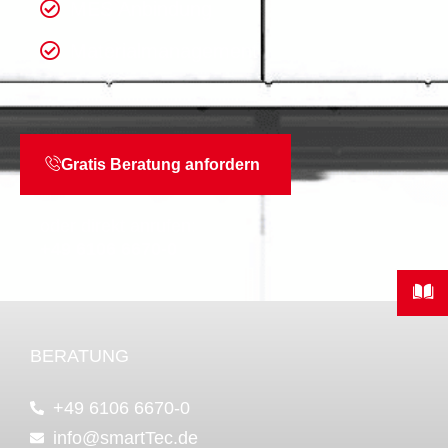
MES Anbindung
Materialmanagement
Gratis Beratung anfordern
oder direkt anrufen:
+49 6106 6670-0
BERATUNG
+49 6106 6670-0
info@smartTec.de