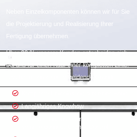
Neben Einzelkomponenten können wir für Sie
die Projektierung und Realisierung Ihrer
Fertigung übernehmen.
Über 90 % unserer Kunden entscheiden sich
bei uns für einen Kauf einer kompletten Linie.
Das hat mehrere entscheidende Gründe:
Komplette Linienlösung aus einer Hand
Langjähriges Knowhow
Effiziente Liniensteuerung mit
smart.e.connect & smartControl