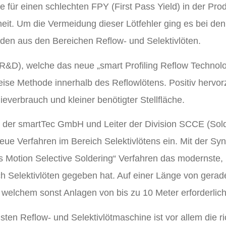
he für einen schlechten FPY (First Pass Yield) in der Pr
it. Um die Vermeidung dieser Lötfehler ging es bei den
den aus den Bereichen Reflow- und Selektivlöten.
 R&D), welche das neue „smart Profiling Reflow Technolo
eise Methode innerhalb des Reflowlötens. Positiv hervo
everbrauch und kleiner benötigter Stellfläche.
er der smartTec GmbH und Leiter der Division SCCE (So
neue Verfahren im Bereich Selektivlötens ein. Mit der 
s Motion Selective Soldering“ Verfahren das modernste, 
ch Selektivlöten gegeben hat. Auf einer Länge von gera
 welchem sonst Anlagen von bis zu 10 Meter erforderlic
en Reflow- und Selektivlötmaschine ist vor allem die ric