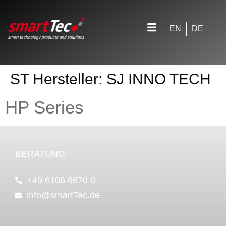
EN
DE
ST Hersteller:
SJ INNO TECH
HP Series
BERATUNG
+49 6106 6670-0
info@smartTec.de