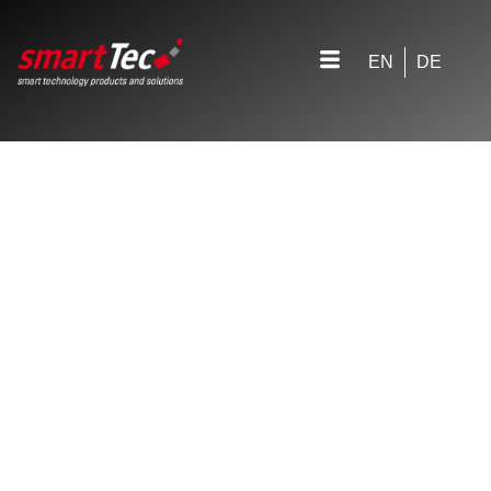
EN
DE
Modul 2: SMT Rework